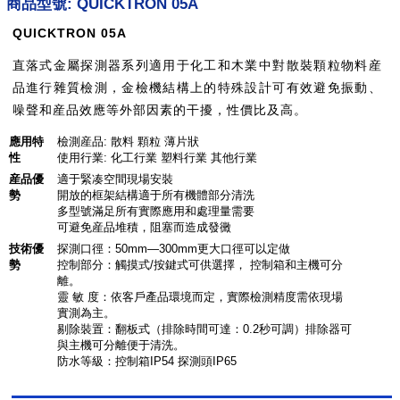
商品型號: QUICKTRON 05A
QUICKTRON 05A
直落式金屬探測器系列適用于化工和木業中對散裝顆粒物料産
品進行雜質檢測，金檢機結構上的特殊設計可有效避免振動、
噪聲和産品效應等外部因素的干擾，性價比及高。
應用特
檢測産品: 散料 顆粒 薄片狀
性
使用行業: 化工行業 塑料行業 其他行業
産品優
適于緊凑空間現場安裝
勢
開放的框架結構適于所有機體部分清洗
多型號滿足所有實際應用和處理量需要
可避免産品堆積，阻塞而造成發黴
技術優
探測口徑：50mm—300mm更大口徑可以定做
勢
控制部分：觸摸式/按鍵式可供選擇， 控制箱和主機可分
離。
靈 敏 度：依客戶產品環境而定，實際檢測精度需依現場
實測為主。
剔除裝置：翻板式（排除時間可達：0.2秒可調）排除器可
與主機可分離便于清洗。
防水等級：控制箱IP54 探測頭IP65