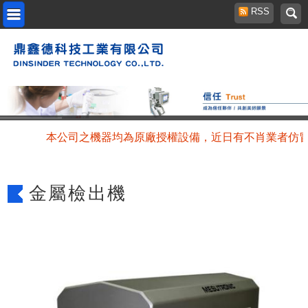
RSS
本公司之機器均為原廠授權設備，近日有不肖業者仿冒本
金屬檢出機