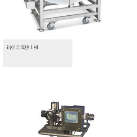
鋁箔金屬檢出機