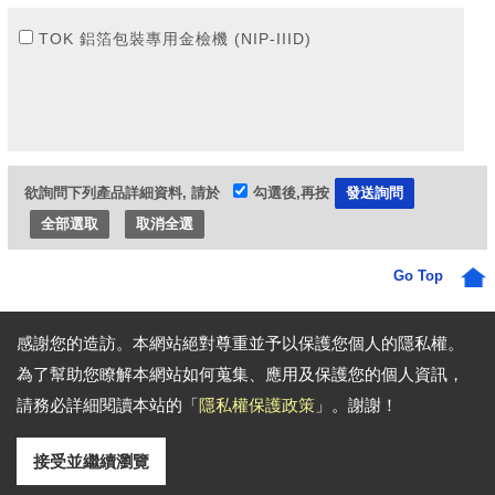
TOK 鋁箔包裝專用金檢機 (NIP-IIID)
欲詢問下列產品詳細資料, 請於
勾選後,再按
全部選取
取消全選
Go Top
感謝您的造訪。本網站絕對尊重並予以保護您個人的隱私權。
為了幫助您瞭解本網站如何蒐集、應用及保護您的個人資訊，
通訊地址:
新北市泰山區明志路三段478號8樓之2(九揚高峰會)
電話: 886-02-8522-8299 傳真: 886-02-8522-7756
請務必詳細閱讀本站的「
隱私權保護政策
」。謝謝！
Email:
dinsinder@accom.com.tw
pady@accom.com.tw
Copyright © 2026
鼎鑫德科技有限公司
All rights reserved.
-
隱私權政策
接受並繼續瀏覽